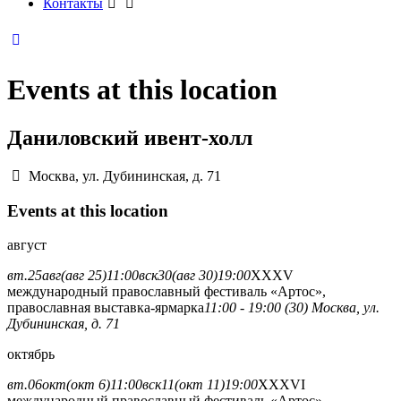
Контакты
Events at this location
Даниловский ивент-холл
Москва, ул. Дубининская, д. 71
Events at this location
август
вт.
25
авг
(авг 25)
11:00
вск
30
(авг 30)
19:00
XXXV
международный православный фестиваль «Артос»,
православная выставка-ярмарка
11:00 - 19:00 (30)
Москва, ул.
Дубининская, д. 71
октябрь
вт.
06
окт
(окт 6)
11:00
вск
11
(окт 11)
19:00
XXXVI
международный православный фестиваль «Артос»,