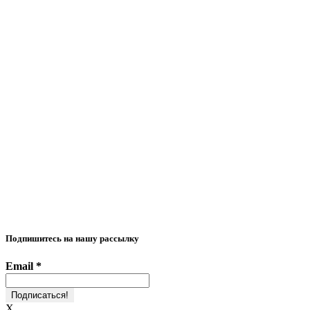
+7 (916) 301-12-91
info@expostavros.ru
Москва, ул. Дубининская, д. 71, ивент-холл «Даниловский»
Подпишитесь на нашу рассылку
Email
*
X