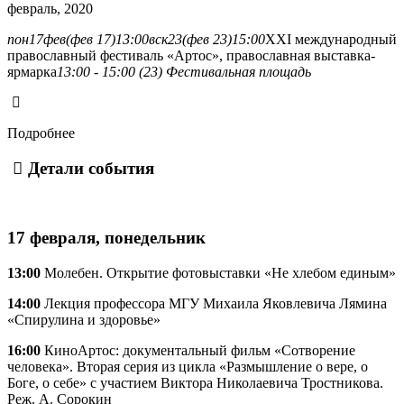
февраль, 2020
пон
17
фев
(фев 17)
13:00
вск
23
(фев 23)
15:00
XXI международный
православный фестиваль «Артос», православная выставка-
ярмарка
13:00 - 15:00 (23)
Фестивальная площадь
Подробнее
Детали события
17 февраля, понедельник
13:00
Молебен. Открытие фотовыставки «Не хлебом единым»
14:00
Лекция профессора МГУ Михаила Яковлевича Лямина
«Спирулина и здоровье»
16:00
КиноАртос: документальный фильм «Сотворение
человека». Вторая серия из цикла «Размышление о вере, о
Боге, о себе» с участием Виктора Николаевича Тростникова.
Реж. А. Сорокин