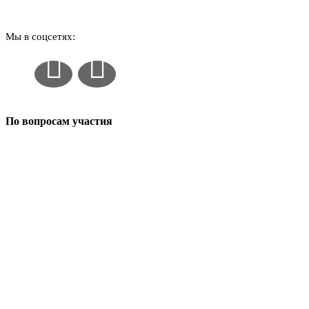
Мы в соцсетях:
По вопросам участия
+7 (916) 301-12-91
info@expostavros.ru
Москва, ул. Дубининская, д. 71, ивент-холл «Даниловский»