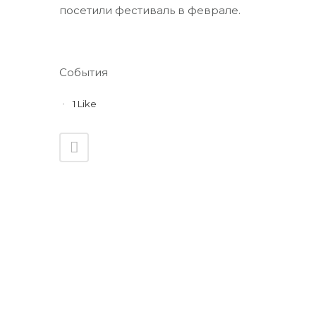
посетили фестиваль в феврале.
CATEGORY
События
1
Like
Остались вопросы?
НАШИ